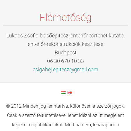
Elérhetőség
Lukács Zsófia belsőépítész, enteriőr-történet kutató,
enteriőr-rekonstrukciók készítése
Budapest
06 30 670 10 33
csigahej
.epitesz
@gmail.c
om
© 2012 Minden jog fenntartva, különösen a szerzői jogok.
Csak a szerző feltüntetésével lehet idézni az itt megjelent
képeket és publikációkat. Mert ha nem, leharapom a