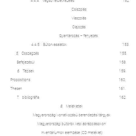
4.4.4. Végső felületkezelés 152.
Csiszolás
Viaszolás
Olajozás
Gyantározás – fényezés.
4.4.5. Bútorvasalatok 153.
5.
Összegzés 155.
Befejezésül 158.
6.
Tézisek 159.
Propositions 160.
Thesen 161.
7.
bibliográfia 162.
8.
Mellékletek
Magyarországi vonatkozású berendezési tárgyak
Magyarországi bútorok képi ábrázolásokon
Inventáriumok elemzése (CD melléklet)