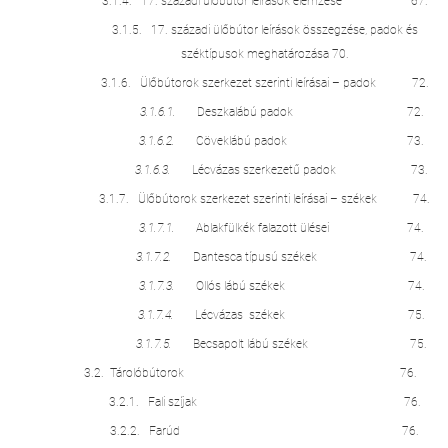
3.1.4. 17. századi ülőbútor leírások elemzése 67.
3.1.5. 17. századi ülőbútor leírások összegzése, padok és
széktípusok meghatározása 70.
3.1.6. Ülőbútorok szerkezet szerinti leírásai – padok 72.
3.1.6.1.
Deszkalábú padok 72.
3.1.6.2.
Cöveklábú padok 73.
3.1.6.3.
Lécvázas szerkezetű padok 73.
3.1.7. Ülőbútorok szerkezet szerinti leírásai – székek 74.
3.1.7.1.
Ablakfülkék falazott ülései 74.
3.1.7.2.
Dantesca típusú székek 74.
3.1.7.3.
Ollós lábú székek 74.
3.1.7.4.
Lécvázas székek 75.
3.1.7.5.
Becsapolt lábú székek 75.
3.2. Tárolóbútorok 76.
3.2.1. Fali szíjak 76.
3.2.2. Farúd 76.