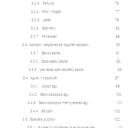
3.2.3. Falfülke 76.
3.2.4. Polc – fogas 77.
3.2.5. Ládák 78.
3.2.6. Szekrény 82.
3.2.7. Pohárszék 88.
3.3. Asztalok: ideiglenes és rögzített asztalok 90.
3.3.1. Bakos asztal 91.
3.3.2. Deszkalábú asztal 92.
3.3.3. Lécvázas szerkesztésű asztal 95.
3.4. Ágyak, nyoszolyák 97.
3.4.1. Ácsolt ágy 99.
3.4.2. Sarokoszlopos ágy 100.
3.4.3. Sarokoszlopos mennyezetes ágy 101.
3.4.4. Bölcsők 102.
3.5. Speciális bútorok 102.
3.5.1. Fürdés, fürdődézsák a lakószobákban. 104.