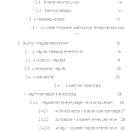
1.2.3. Enteriőr-rekonstrukciók 14.
1.2.4. Életmódkiállítások 14.
1.3. A hitelesség kérdése 15.
1.3.1. A kutatás módszere, szempontjai, felhasznált eszközök
17.
2.
Bútorok megjelenése a térben 18.
2.1. A világkép hatása az enteriőrökre 19.
2.2. A középkor világképe 19.
2.3. A reneszánsz világkép 23.
2.4. A szakrális tér 25.
2.4.1. A szent tér hierarchiája
– világmindenségtől a lakószobáig 26.
2.4.2. Megszentelt tevékenységek helye az épületben 26.
2.4.2.1.
Az étkező asztal – a táplálkozás szentsége 27.
2.4.2.2.
Az íróasztal – a szellemi elmélyülés helye 28.
2.4.2.3.
Az ágy – születés, halál és pihenés helye 29.