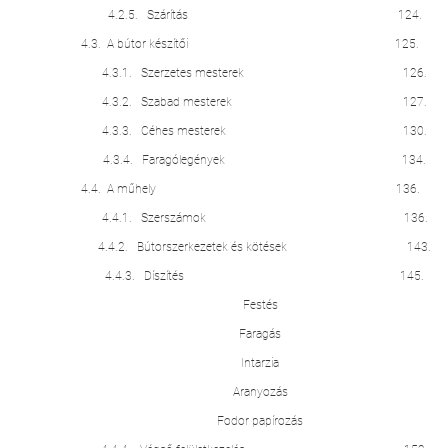
4.2.5. Szárítás 124.
4.3. A bútor készítői 125.
4.3.1. Szerzetes mesterek 126.
4.3.2. Szabad mesterek 127.
4.3.3. Céhes mesterek 130.
4.3.4. Faragólegények 134.
4.4. A műhely 136.
4.4.1. Szerszámok 136.
4.4.2. Bútorszerkezetek és kötések 143.
4.4.3. Díszítés 145.
Festés
Faragás
Intarzia
Aranyozás
Fodor papírozás