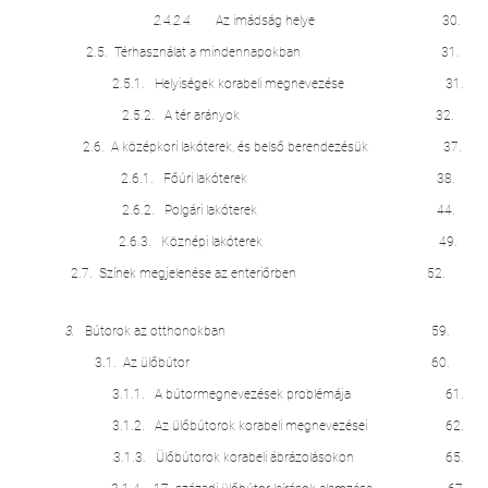
2.4.2.4.
Az imádság helye 30.
2.5. Térhasználat a mindennapokban 31.
2.5.1. Helyiségek korabeli megnevezése 31.
2.5.2. A tér arányok 32.
2.6. A középkori lakóterek, és belső berendezésük 37.
2.6.1. Főúri lakóterek 38.
2.6.2. Polgári lakóterek 44.
2.6.3. Köznépi lakóterek 49.
2.7. Színek megjelenése az enteriőrben 52.
3.
Bútorok az otthonokban 59.
3.1. Az ülőbútor 60.
3.1.1. A bútormegnevezések problémája 61.
3.1.2. Az ülőbútorok korabeli megnevezései 62.
3.1.3. Ülőbútorok korabeli ábrázolásokon 65.