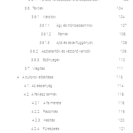
3.6. Textilek 104.
3.6.1. Kárpitok 104.
3.6.1.1.
Ágy és trónbaldachinok 107.
3.6.1.2.
Párnák 108.
3.6.1.3.
Ajtó és ablakfüggönyök 108.
3.6.2. Asztalterítők és kéztörlő kendők 109.
3.6.3. Szőnyegek 110.
3.7. Világítás 111.
4.
A bútorok előállítása 113.
4.1. Az alapanyag 114.
4.2. A félkész termék 118.
4.2.1. A fa mérete 118.
4.2.2. Fadöntés 119.
4.2.3. Hasítás 120.
4.2.4. Fűrészelés 121.