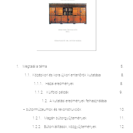
1.
Megtalál a téma
5.
1.1. Középkori és kora újkori enteriőrök kutatása 8.
1.1.1. Hazai eredmények 8.
1.1.2. Külföldi példák 9.
1.2. A kutatási eredmények felhasználása
– bútormúzeumok és rekonstrukciók 10.
1.2.1. Magán bútorgyűjtemények 11.
1.2.2. Bútorkiállítások, közgyűjtemények 12.