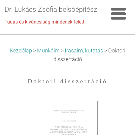
Dr. Lukács Zsófia belsőépítész
Tudás és kiváncsiság mindenek felett
Kezdőlap
>
Munkáim
>
Írásaim, kutatás
>
Doktori
disszertáció
D o k t o r i d i s s z e r t á c i ó