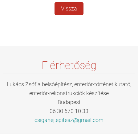
Vissza
Elérhetőség
Lukács Zsófia belsőépítész, enteriőr-történet kutató,
enteriőr-rekonstrukciók készítése
Budapest
06 30 670 10 33
csigahej
.epitesz
@gmail.c
om