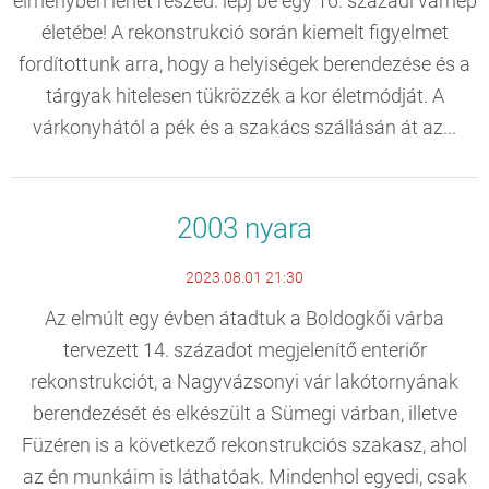
élményben lehet részed: lépj be egy 16. századi várnép
életébe! A rekonstrukció során kiemelt figyelmet
fordítottunk arra, hogy a helyiségek berendezése és a
tárgyak hitelesen tükrözzék a kor életmódját. A
várkonyhától a pék és a szakács szállásán át az...
2003 nyara
2023.08.01 21:30
Az elmúlt egy évben átadtuk a Boldogkői várba
tervezett 14. századot megjelenítő enteriőr
rekonstrukciót, a Nagyvázsonyi vár lakótornyának
berendezését és elkészült a Sümegi várban, illetve
Füzéren is a következő rekonstrukciós szakasz, ahol
az én munkáim is láthatóak. Mindenhol egyedi, csak