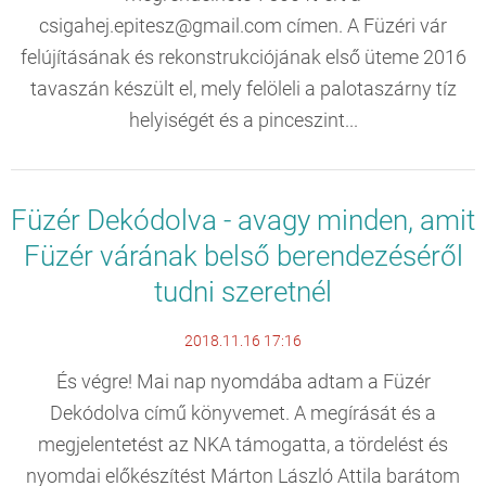
csigahej.epitesz@gmail.com címen. A Füzéri vár
felújításának és rekonstrukciójának első üteme 2016
tavaszán készült el, mely felöleli a palotaszárny tíz
helyiségét és a pinceszint...
Füzér Dekódolva - avagy minden, amit
Füzér várának belső berendezéséről
tudni szeretnél
2018.11.16 17:16
És végre! Mai nap nyomdába adtam a Füzér
Dekódolva című könyvemet. A megírását és a
megjelentetést az NKA támogatta, a tördelést és
nyomdai előkészítést Márton László Attila barátom