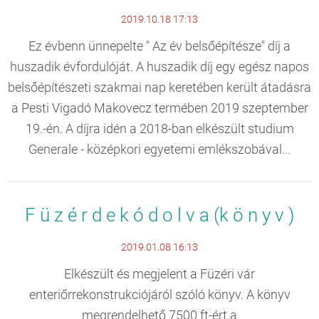
2019.10.18 17:13
Ez évbenn ünnepelte " Az év belsőépítésze" díj a
huszadik évfordulóját. A huszadik díj egy egész napos
belsőépítészeti szakmai nap keretében került átadásra
a Pesti Vigadó Makovecz termében 2019 szeptember
19.-én. A díjra idén a 2018-ban elkészült studium
Generale - középkori egyetemi emlékszobával...
F ü z é r d e k ó d o l v a (k ö n y v )
2019.01.08 16:13
Elkészült és megjelent a Füzéri vár
enteriőrrekonstrukciójáról szóló könyv. A könyv
megrendelhető 7500 ft-ért a