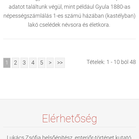
adatot találtunk végül, mint például Gyula 1880-as
népességszámlálás 1-es számú házában (kastélyban)
lakó cselédek névsora és életkora.
Tételek: 1 - 10 ból 48
1
2
3
4
5
>
>>
Elérhetőség
Lukács Zsófia belsőépítész, enteriőr-történet kutató,