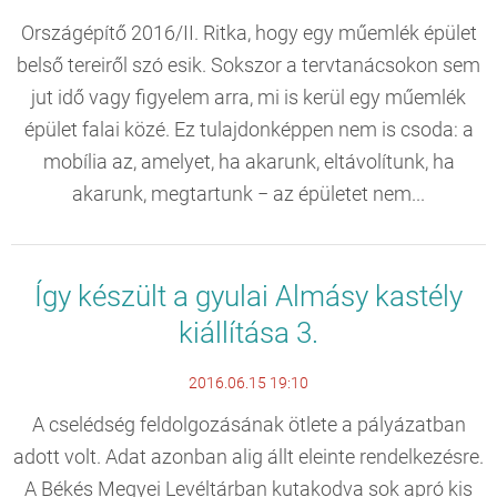
Országépítő 2016/II. Ritka, hogy egy műemlék épület
belső tereiről szó esik. Sokszor a tervtanácsokon sem
jut idő vagy figyelem arra, mi is kerül egy műemlék
épület falai közé. Ez tulajdonképpen nem is csoda: a
mobília az, amelyet, ha akarunk, eltávolítunk, ha
akarunk, megtartunk − az épületet nem...
Így készült a gyulai Almásy kastély
kiállítása 3.
2016.06.15 19:10
A cselédség feldolgozásának ötlete a pályázatban
adott volt. Adat azonban alig állt eleinte rendelkezésre.
A Békés Megyei Levéltárban kutakodva sok apró kis