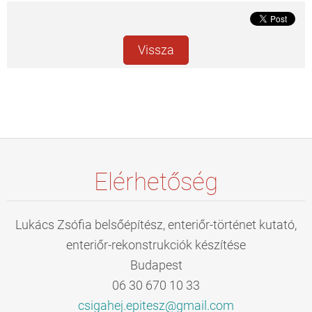
Vissza
Elérhetőség
Lukács Zsófia belsőépítész, enteriőr-történet kutató,
enteriőr-rekonstrukciók készítése
Budapest
06 30 670 10 33
csigahej
.epitesz
@gmail.c
om