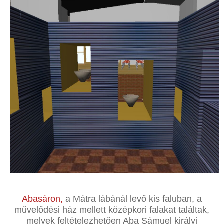
Abasáron,
a Mátra lábánál levő kis faluban, a
művelődési ház mellett középkori falakat találtak,
melyek feltételezhetően Aba Sámuel királyi