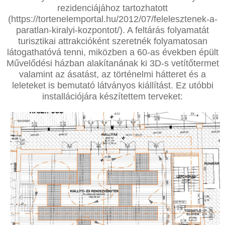
rezidenciájához tartozhatott
(
https://tortenelemportal.hu/2012/07/felelesztenek-a-
paratlan-kiralyi-kozpontot/
). A feltárás folyamatát
turisztikai attrakcióként szeretnék folyamatosan
látogathatóvá tenni, miközben a 60-as években épült
Művelődési házban alakítanának ki 3D-s vetítőtermet
valamint az ásatást, az történelmi hátteret és a
leleteket is bemutató látványos kiállítást. Ez utóbbi
installációjára készítettem terveket: