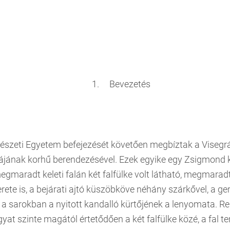
1. Bevezetés
szeti Egyetem befejezését követően megbíztak a Visegrád
ájának korhű berendezésével. Ezek egyike egy Zsigmond 
gmaradt keleti falán két falfülke volt látható, megmaradt
rete is, a bejárati ajtó küszöbköve néhány szárkővel, a g
a sarokban a nyitott kandalló kürtőjének a lenyomata. R
t szinte magától értetődően a két falfülke közé, a fal te