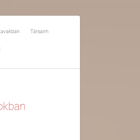
zavakban
Társaim
k
nokban