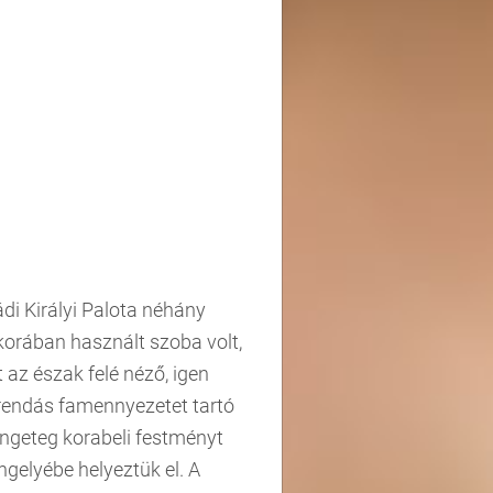
i Királyi Palota néhány
korában használt szoba volt,
 az észak felé néző, igen
erendás famennyezetet tartó
engeteg korabeli festményt
ngelyébe helyeztük el. A