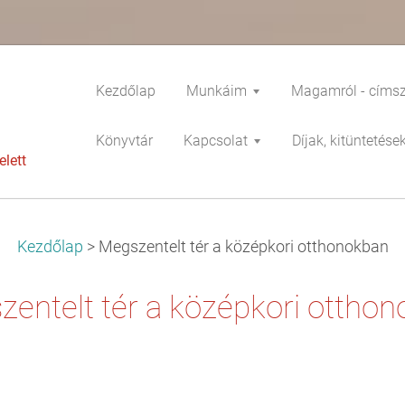
Kezdőlap
Munkáim
Magamról - címs
Könyvtár
Kapcsolat
Díjak, kitüntetése
lett
Kezdőlap
>
Megszentelt tér a középkori otthonokban
entelt tér a középkori ottho