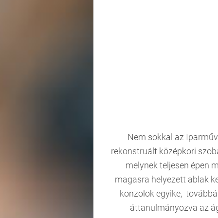
Nem sokkal az Iparművé
rekonstruált középkori szob
melynek teljesen épen me
magasra helyezett ablak ke
konzolok egyike, továbbá 
áttanulmányozva az ágya