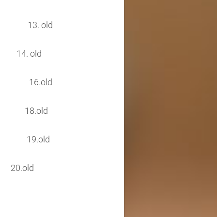
3. old
4. old
 16.old
.old
19.old
old