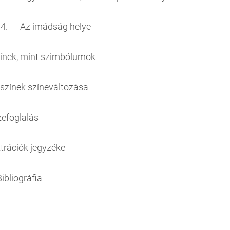
.1.4. Az imádság helye 1
Színek, mint szimbólumok 1
. A színek színeváltozása
 Összefoglalás 18
Illusztrációk jegyzéke 
. Bibliográfia 20.