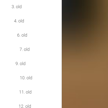
old
4. old
zobáig 6. old
ben 7. old
n 9. old
tsége 10. old
helye 11. old
elye 12. old