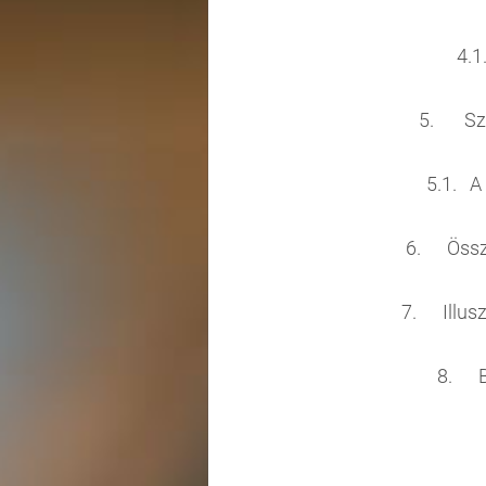
4
5. 
5.1
6.
7. 
8