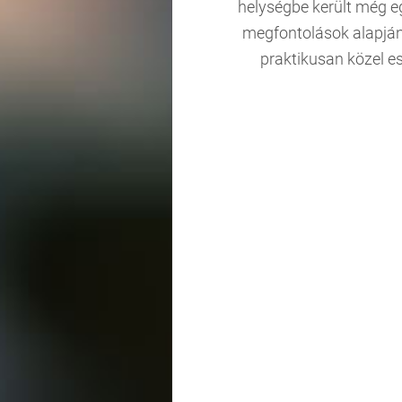
helységbe került még eg
megfontolások alapján, 
praktikusan közel e