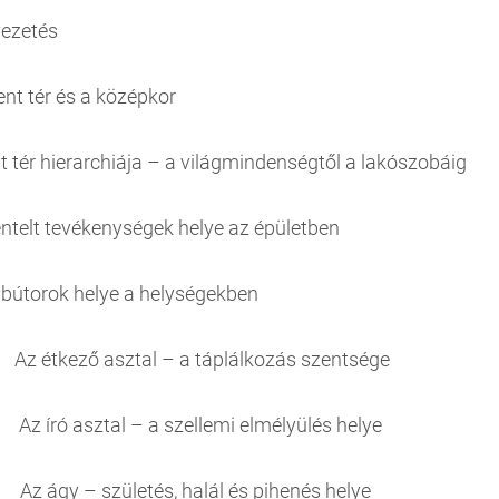
 Bevezetés 3. 
 szent tér és a középkor 
t tér hierarchiája – a világmindenségtől a lakós
zentelt tevékenységek helye az épület
. A bútorok helye a helységekbe
1. Az étkező asztal – a táplálkozás szen
2. Az író asztal – a szellemi elmélyülés 
3. Az ágy – születés, halál és pihenés h