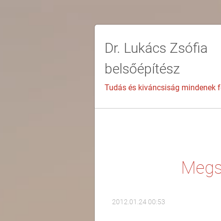
Dr. Lukács Zsófia
belsőépítész
Tudás és kiváncsiság mindenek fe
Megsz
2012.01.24 00:53