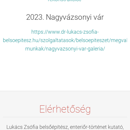
2023. Nagyvázsonyi vár
https://www.dr-lukacs-zsofia-
belsoepitesz.hu/szolgaltatasok/belsoepiteszet/megvalo
munkak/nagyvazsonyi-var-galeria/
Elérhetőség
Lukács Zsófia belsőépítész, enteriőr-történet kutató,