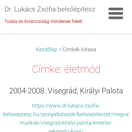
Dr. Lukács Zsófia belsőépítész
Tudás és kiváncsiság mindenek felett
Kezdőlap
>
Címkék kiírása
Címke: életmód
2004-2008. Visegrád, Királyi Palota
https://www.dr-lukacs-zsofia-
belsoepitesz.hu/szolgaltatasok/belsoepiteszet/megvalo
munkak/visegrad-kiralyi-palota-enterior-
rekonstrukcioi/