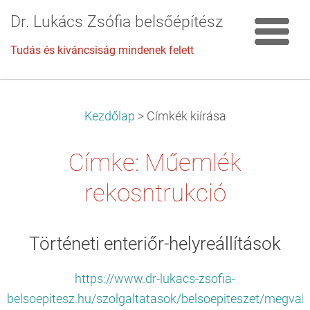
Dr. Lukács Zsófia belsőépítész
Tudás és kiváncsiság mindenek felett
Kezdőlap
>
Címkék kiírása
Címke: Műemlék
rekosntrukció
Történeti enteriőr-helyreállítások
https://www.dr-lukacs-zsofia-
belsoepitesz.hu/szolgaltatasok/belsoepiteszet/megvalo