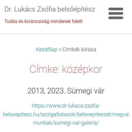
Dr. Lukács Zsófia belsőépítész
Tudás és kiváncsiság mindenek felett
Kezdőlap
>
Címkék kiírása
Címke: középkor
2013, 2023. Sümegi vár
https://www.dr-lukacs-zsofia-
belsoepitesz.hu/szolgaltatasok/belsoepiteszet/megvalo
munkak/sumegi-var-galeria/