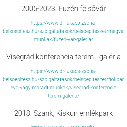
2005-2023. Füzéri felsővár
https://www.dr-lukacs-zsofia-
belsoepitesz.hu/szolgaltatasok/belsoepiteszet/megvalo
munkak/fuzeri-var-galeria/
Visegrád konferencia terem - galéria
https://www.dr-lukacs-zsofia-
belsoepitesz.hu/szolgaltatasok/belsoepiteszet/fiokban-
levo-vagy-maradt-munkak/visegrad-konferencia-
terem-galeria/
2018. Szank, Kiskun emlékpark